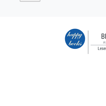
B
A
Lesen