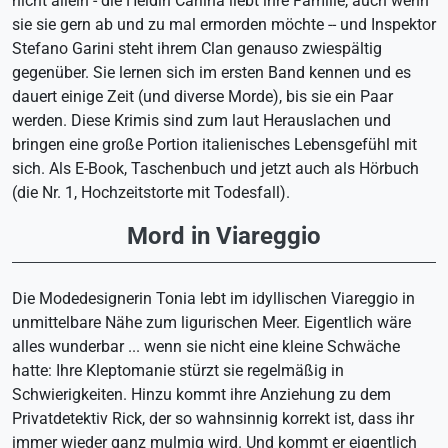
nicht allein - die Heldin Carlina liebt ihre Familie, auch wenn
sie sie gern ab und zu mal ermorden möchte -- und Inspektor
Stefano Garini steht ihrem Clan genauso zwiespältig
gegenüber. Sie lernen sich im ersten Band kennen und es
dauert einige Zeit (und diverse Morde), bis sie ein Paar
werden. Diese Krimis sind zum laut Herauslachen und
bringen eine große Portion italienisches Lebensgefühl mit
sich. Als E-Book, Taschenbuch und jetzt auch als Hörbuch
(die Nr. 1, Hochzeitstorte mit Todesfall).
Mord in Viareggio
Die Modedesignerin Tonia lebt im idyllischen Viareggio in
unmittelbare Nähe zum ligurischen Meer. Eigentlich wäre
alles wunderbar ... wenn sie nicht eine kleine Schwäche
hatte: Ihre Kleptomanie stürzt sie regelmäßig in
Schwierigkeiten. Hinzu kommt ihre Anziehung zu dem
Privatdetektiv Rick, der so wahnsinnig korrekt ist, dass ihr
immer wieder ganz mulmig wird. Und kommt er eigentlich