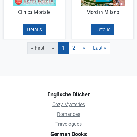
Clinica Mortale
Mord in Milano
Details
Details
Seitennummerierung
Erste Seite
«
Aktuelle Seite
Seite
Nächste Seite
Letzte Seite
« First
«
1
2
»
Last »
Englische Bücher
Cozy Mysteries
Romances
Travelogues
German Books