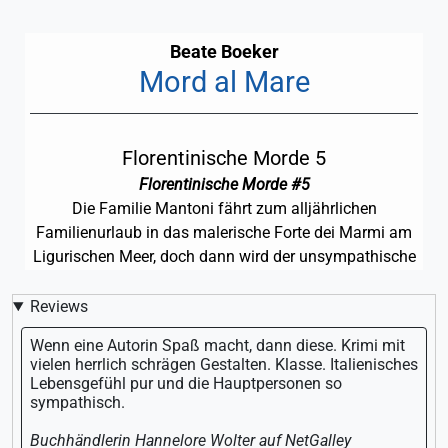
Beate Boeker
Mord al Mare
Florentinische Morde 5
Florentinische Morde #5
Die Familie Mantoni fährt zum alljährlichen
Familienurlaub in das malerische Forte dei Marmi am
Ligurischen Meer, doch dann wird der unsympathische
Hotelmanager erschossen aufgefunden, und die
Mantonis weigern sich, ihre Geheimnisse zu verraten ...
Reviews
Wenn eine Autorin Spaß macht, dann diese. Krimi mit
vielen herrlich schrägen Gestalten. Klasse. Italienisches
Lebensgefühl pur und die Hauptpersonen so
sympathisch.
Buchhändlerin Hannelore Wolter auf NetGalley