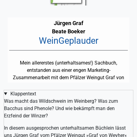
Jürgen Graf
Beate Boeker
WeinGeplauder
Mein allererstes (unterhaltsames!) Sachbuch,
entstanden aus einer engen Marketing-
Zusammenarbeit mit dem Pfälzer Weingut Graf von
Weyher. In diesem ausgesprochen unterhaltsamen
Büchlein lässt uns Jürgen Graf hinter die Kulissen des
Klappentext
historischen Weinguts blicken.
Was macht das Wildschwein im Weinberg? Was zum
Bacchus sind Phenole? Und wie bekämpft man den
Erzfeind der Winzer?
In diesem ausgesprochen unterhaltsamen Büchlein lässt
uns Jürgen Graf vom Pfälzer Weingut »Graf von Weyher«