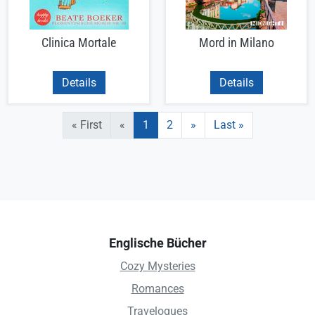
Clinica Mortale
Mord in Milano
Details
Details
Seitennummerierung
Erste Seite
«
Aktuelle Seite
Seite
Nächste Seite
Letzte Seite
« First
«
1
2
»
Last »
Englische Bücher
Cozy Mysteries
Romances
Travelogues