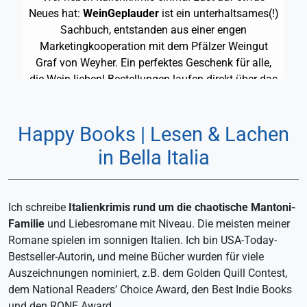
Neues hat:
WeinGeplauder
ist ein unterhaltsames(!)
Sachbuch, entstanden aus einer engen
Marketingkooperation mit dem Pfälzer Weingut
Graf von Weyher. Ein perfektes Geschenk für alle,
die Wein lieben! Bestellungen laufen direkt über das
Weingut
.
Happy Books | Lesen & Lachen
in Bella Italia
Mehr zu GLITZER (Mord Couture 1)
Ich schreibe
Italienkrimis rund um die chaotische Mantoni-
Familie
und Liebesromane mit Niveau. Die meisten meiner
Romane spielen im sonnigen Italien. Ich bin USA-Today-
Bestseller-Autorin, und meine Bücher wurden für viele
Auszeichnungen nominiert, z.B. dem Golden Quill Contest,
dem National Readers’ Choice Award, den Best Indie Books
und den
RONE
Award.